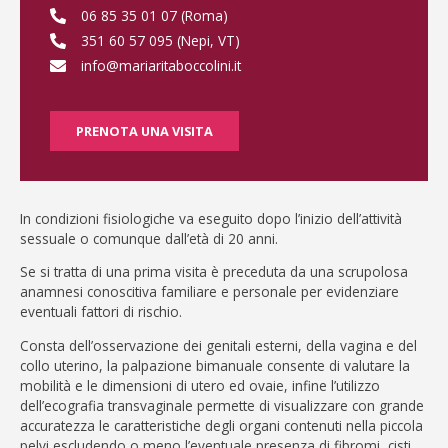
06 85 35 01 07 (Roma)
351 60 57 095 (Nepi, VT)
info@mariaritaboccolini.it
PRENOTA UNA VISITA
In condizioni fisiologiche va eseguito dopo l’inizio dell’attività
sessuale o comunque dall’età di 20 anni.
Se si tratta di una prima visita è preceduta da una scrupolosa
anamnesi conoscitiva familiare e personale per evidenziare
eventuali fattori di rischio.
Consta dell’osservazione dei genitali esterni, della vagina e del
collo uterino, la palpazione bimanuale consente di valutare la
mobilità e le dimensioni di utero ed ovaie, infine l’utilizzo
dell’ecografia transvaginale permette di visualizzare con grande
accuratezza le caratteristiche degli organi contenuti nella piccola
pelvi escludendo o meno l’eventuale presenza di fibromi, cisti