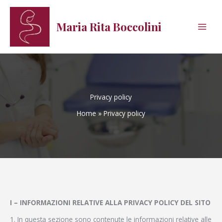
Vai
al
Maria Rita Boccolini
contenuto
Privacy policy
Home
Privacy policy
I – INFORMAZIONI RELATIVE ALLA PRIVACY POLICY DEL SITO
1. In questa sezione sono contenute le informazioni relative alle