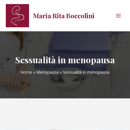
Vai
al
Maria Rita Boccolini
contenuto
Main
Men
Sessualità in menopausa
Home
Menopausa
Sessualità in menopausa