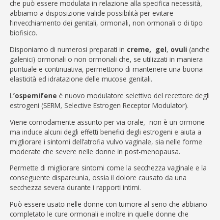
che può essere modulata in relazione alla specifica necessità,
abbiamo a disposizione valide possibilità per evitare
l’invecchiamento dei genitali, ormonali, non ormonali o di tipo
biofisico.
Disponiamo di numerosi preparati in
creme, gel
,
ovuli
(anche
galenici) ormonali o non ormonali che, se utilizzati in maniera
puntuale e continuativa, permettono di mantenere una buona
elasticità ed idratazione delle mucose genitali.
L
’ospemifene
è nuovo modulatore selettivo del recettore degli
estrogeni (SERM, Selective Estrogen Receptor Modulator).
Viene comodamente assunto per via orale, non è un ormone
ma induce alcuni degli effetti benefici degli estrogeni e aiuta a
migliorare i sintomi dell’atrofia vulvo vaginale, sia nelle forme
moderate che severe nelle donne in post-menopausa.
Permette di migliorare sintomi come la secchezza vaginale e la
conseguente dispareunia, ossia il dolore causato da una
secchezza severa durante i rapporti intimi.
Può essere usato nelle donne con tumore al seno che abbiano
completato le cure ormonali e inoltre in quelle donne che