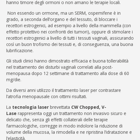
hanno timore degli ormoni o non amano le terapie locali.
Non essendo un ormone, ma un SERM, ospemifene è in
grado, a seconda dell’organo e del tessuto, di bloccare i
recettori estrogenici, ad esempio a livello della mammella (con
effetto protettivo nei confronti dei tumori), oppure di stimolare i
recettori estrogenici a livello di tutti i tessuti vaginali, assicurando
così un buon trofismo dei tessuti e, di conseguenza, una buona
lubrificazione.
Gli studi clinici hanno dimostrato efficacia e buona tollerabilità
nel trattamento dei disturbi vaginali correlati alla post-
menopausa dopo 12 settimane di trattamento alla dose di 60
mg/die.
Da diversi anni utilizzo il trattamento laser per contrastare
l’atrofia menopausale con ottimi risultati.
La
tecnologia laser
brevettata
CW Chopped,
V-
Lase
rappresenta oggi un trattamento non invasivo sicuro e
delicato che, senza gli effetti collaterali delle terapie
farmacologiche, corregge in modo indolore la riduzione di
volume della mucosa, la rimodella e ne ripristina l’idratazione e
l’elasticità.